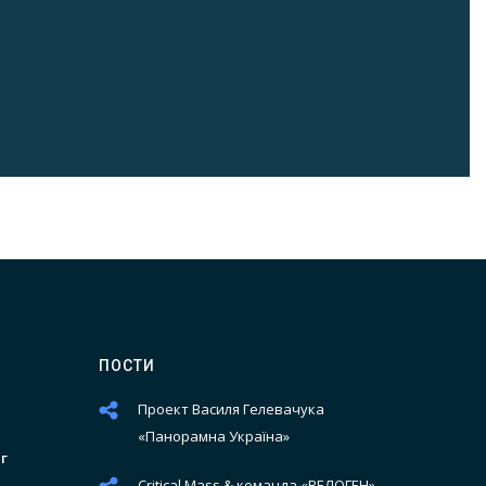
ПОСТИ
Проект Василя Гелевачука
«Панорамна Україна»
г
Critical Mass & команда «ВЕЛОГЕН»