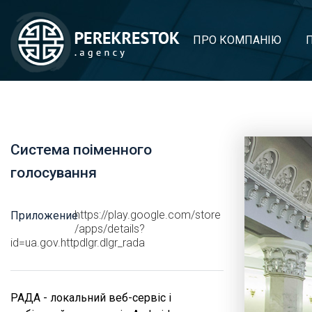
ПРО КОМПАНІЮ
Система поіменного
голосування
https://play.google.com/store
Приложение
/apps/details?
id=ua.gov.httpdlgr.dlgr_rada
РАДА - локальний веб-сервіс і