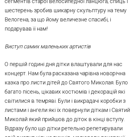
сегментів старої велосипедної ланцюга, спиць і
шестерень зробив шикарну скульптуру на тему
Велогена, за що йому величезне спасибі, і
подарував її нам!
Виступ самих маленьких артистів
О першій годині дня дітки влаштували для нас
концерт. Нам була расказана чарівна новорічна
казка про листи дітей до Святого Миколая. Було
багато пісень, цікавих костюмів і декорацій які
світилися в темряві. Були і викрадачі коробки з
листами і ангели які їх повернули діткам і Святий
Миколай який прийшов до діток в кінці вступу.
Відразу було що дітки ретельно репетирували