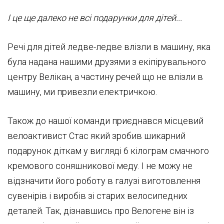
І це ще далеко не всі подарунки для дітей...
Речі для дітей ледве-ледве влізли в машину, яка
була надана нашими друзями з екіпірувального
центру Велікан, а частину речей що не влізли в
машину, ми привезли електричкою.
Також до нашої команди приєднався місцевий
велоактивист Стас який зробив шикарний
подарунок діткам у вигляді 6 кілограм смачного
кремового соняшникової меду. І не можу не
відзначити його роботу в галузі виготовлення
сувенірів і виробів зі старих велосипедних
деталей. Так, дізнавшись про Велогене він із