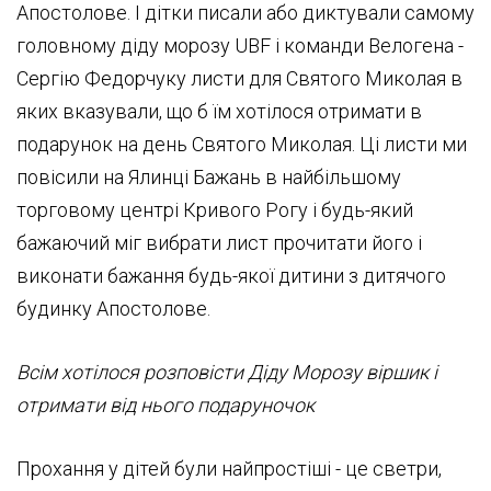
Апостолове. І дітки писали або диктували самому
головному діду морозу UBF і команди Велогена -
Сергію Федорчуку листи для Святого Миколая в
яких вказували, що б їм хотілося отримати в
подарунок на день Святого Миколая. Ці листи ми
повісили на Ялинці Бажань в найбільшому
торговому центрі Кривого Рогу і будь-який
бажаючий міг вибрати лист прочитати його і
виконати бажання будь-якої дитини з дитячого
будинку Апостолове.
Всім хотілося розповісти Діду Морозу віршик і
отримати від нього подаруночок
Прохання у дітей були найпростіші - це светри,